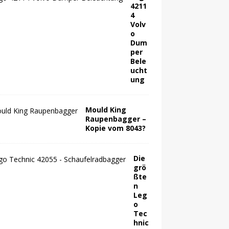
4211
4
Volv
o
Dum
per
Bele
ucht
ung
Mould King
Raupenbagger –
Kopie vom 8043?
Die
grö
ßte
n
Leg
o
Tec
hnic