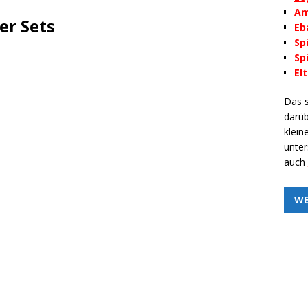
Am
er Sets
Eb
Sp
Sp
El
Das s
darüb
klein
unte
auch
W