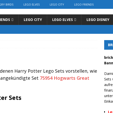
GRY BIRDS
LEGO ELVES
LEGO CITY
LEGO FRIENDS
IENDS
LEGO CITY
LEGO ELVES
LEGO DISNEY
BR
bric
Bann
denen Harry Potter Lego Sets vorstellen, wie
Dami
8 angekündigte Set
75954 Hogwarts Great
Sets 
aufre
finan
ter Sets
unter
Einka
Le