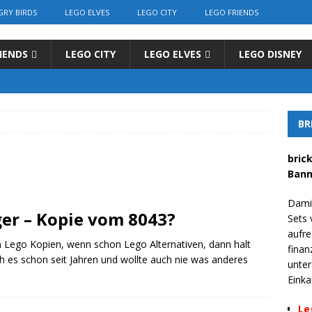
GRY BIRDS
LEGO ELVES
LEGO CITY
LEGO FRIENDS
IENDS
LEGO CITY
LEGO ELVES
LEGO DISNEY
BR
bric
Bann
Dami
er – Kopie vom 8043?
Sets 
aufre
en Lego Kopien, wenn schon Lego Alternativen, dann halt
finan
ch es schon seit Jahren und wollte auch nie was anderes
unter
Einka
Le