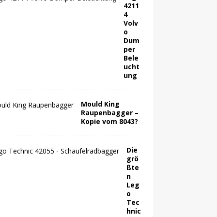
4211
4
Volv
o
Dum
per
Bele
ucht
ung
Mould King
Raupenbagger –
Kopie vom 8043?
Die
grö
ßte
n
Leg
o
Tec
hnic