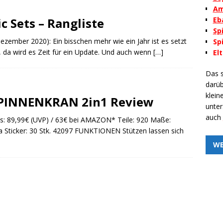
Am
c Sets – Rangliste
Eb
Sp
zember 2020): Ein bisschen mehr wie ein Jahr ist es setzt
Sp
e, da wird es Zeit für ein Update. Und auch wenn
[…]
El
Das s
darüb
klein
SPINNENKRAN 2in1 Review
unte
auch
s: 89,99€ (UVP) / 63€ bei AMAZON* Teile: 920 Maße:
Ja Sticker: 30 Stk. 42097 FUNKTIONEN Stützen lassen sich
W